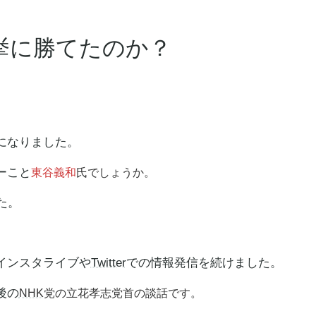
挙に勝てたのか？
になりました。
ーこと
東谷義和
氏でしょうか。
た。
インスタライブや
Twitter
での情報発信を続けました。
後の
NHK
党の立花孝志党首の談話です。