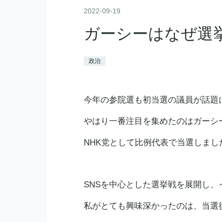
2022
-
09
-
19
ガーシーはなぜ選
政治
今年の
参院選
も初当選の議員が話題
やはり一番注目を集めたのはガーシ
NHK
党として
比例代表
で当選しまし
SNS
を中心とした選挙戦を展開し、
私がとても興味深かったのは、当選